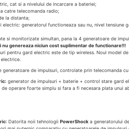
ic, cat si a nivelului de incarcare a bateriei;
ma catre telecomanda radio;
de la distanta;
 electric: generatorul functioneaza sau nu, nivel tensiune ga
ate si monitorizate simultan, pana la 4 generatoare de impul
 nu genereaza niciun cost suplimentar de functionare!!!
ri pentru gard electric este de tip wireless. Noul model d
electrice.
i de generatoare de impulsuri, controlate prin telecomanda cu
ic:
generator de impulsuri + baterie + control stare gard ele
 de operare foarte simplu si fara a fi necesara plata unui
ric
: Datorita noii tehnologii
PowerShock
a generatorului d
a ori mai puternic comparativ cu generatoarele de impulsuri