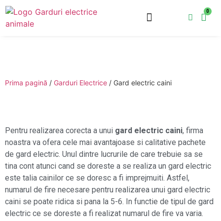
0
Garduri Electrice
Accesorii Gard Electric
GARD ELECTRIC DUO PD10
Prima pagină
/
Garduri Electrice
/ Gard electric caini
Pentru realizarea corecta a unui
gard electric caini
, firma
noastra va ofera cele mai avantajoase si calitative pachete
de gard electric. Unul dintre lucrurile de care trebuie sa se
tina cont atunci cand se doreste a se realiza un gard electric
este talia cainilor ce se doresc a fi imprejmuiti. Astfel,
numarul de fire necesare pentru realizarea unui gard electric
caini se poate ridica si pana la 5-6. In functie de tipul de gard
electric ce se doreste a fi realizat numarul de fire va varia.