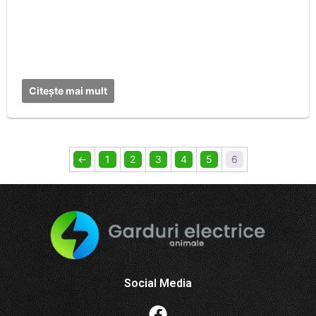
Citește mai mult
←
1
2
3
4
5
6
Social Media