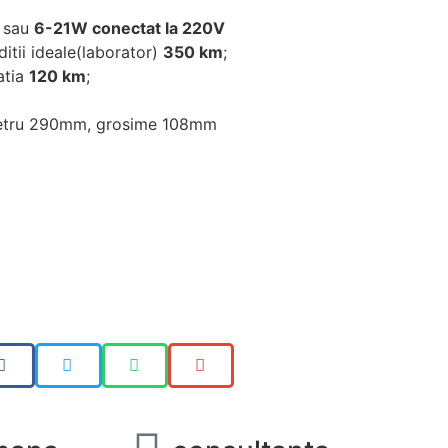
; sau
6-21W conectat la 220V
ditii ideale(laborator)
350 km
;
atia
120 km
;
ametru 290mm, grosime 108mm