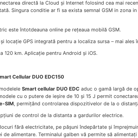
ectarea directă la Cloud și Internet folosind cea mai rece
itată. Singura conditie ar fi sa exista semnal GSM in zona in
ctric este întotdeauna online pe rețeaua mobilă GSM.
și locație GPS integrată pentru a localiza sursa – mai ales î
la 120 km.
Aplicație pentru Android și iOS.
i Smart Cellular DUO EDC150
, modelele
Smart cellular DUO EDC
aduc o gamă largă de opț
odele cu o putere de ieșire de 10 și 15 J permit conectarea
e-SIM
, permițând controlarea dispozitivelor de la o distanț
iuni de control de la distanta a gardurilor electrice.
 locuri fără electricitate, pe pășuni îndepărtate și împrejmuir
ei de alimentare.
Terminalul galben vă permite să alimentați