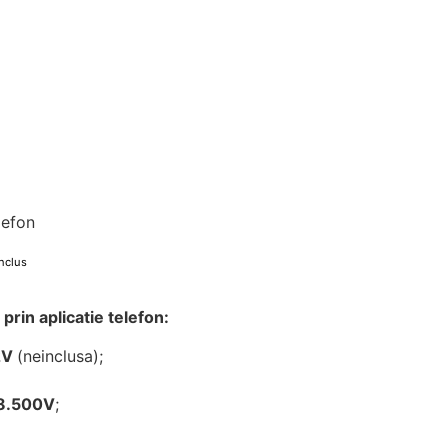
lefon
nclus
prin aplicatie telefon:
2V
(neinclusa);
8.500V
;