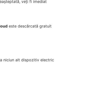
eașteptată, veți fi imediat
loud
este descărcată gratuit
 niciun alt dispozitiv electric