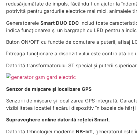
redusă/jumătate de impuls, făcându-l un ajutor la îndem
potrivită pentru gardurile electrice mai mici, animalele tin
Generatoarele
Smart DUO EDC
includ toate caracteristi
indica funcționarea și un bargraph cu LED pentru a indica
Buton ON/OFF cu funcție de comutare a puterii, afișaj 
Întreaga funcționare a dispozitivului este controlată de
Datorită transformatorului ST special și puterii superioar
Senzor de mișcare și localizare GPS
Senzorii de mișcare și localizarea GPS integrată.
Caracte
vizibilitatea locației fiecărui dispozitiv în bazele de hărți 
Supraveghere online datorită rețelei Smart
.
Datorită tehnologiei moderne
NB-IoT
, generatorul este