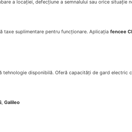
mbare a locației, defecțiune a semnalului sau orice situație n
ă taxe suplimentare pentru funcționare.
Aplicația
fencee C
 tehnologie disponibilă.
Oferă capacități de gard electric ca
S
,
Galileo