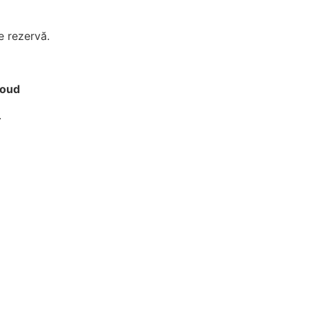
e rezervă.
loud
.