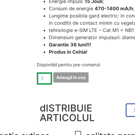
Energie impuls:
15 Jouli
;
Consum de energie
470-1400 mA/h
Lungime posibila gard electric: in con
in conditii de contact minim cu veget
tehnologie e-SIM LTE – Cat M1 + NB1
Dimensiuni generator impulsuri: di
Garantie 36 luni!!!
Produs in Cehia!
Disponibil pentru pre-comenzi
Adaugă în coș
dISTRIBUIE
ARTICOLUL