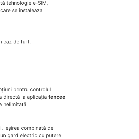
ntă tehnologie e-SIM,
 care se instaleaza
n caz de furt.
iuni pentru controlul
 directă la aplicația
fencee
ă nelimitată.
i.
Ieșirea combinată de
 un gard electric cu putere