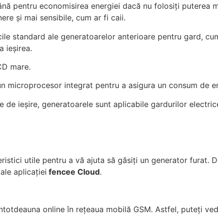
ână pentru economisirea energiei dacă nu folosiți puterea 
ere și mai sensibile, cum ar fi caii.
cile standard ale generatoarelor anterioare pentru gard, cu
 ieșirea.
LCD mare.
 un microprocesor integrat pentru a asigura un consum de e
e de ieșire, generatoarele sunt aplicabile gardurilor electri
ristici utile pentru a vă ajuta să găsiți un generator furat.
D
ale aplicației
fencee Cloud
.
 întotdeauna online în rețeaua mobilă GSM.
Astfel, puteți ve