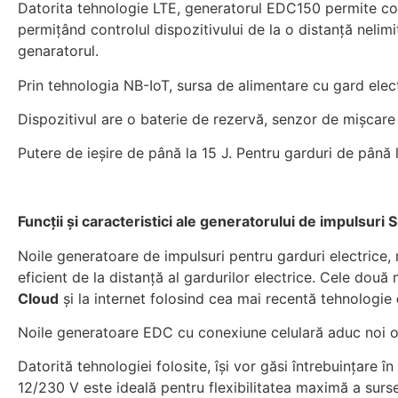
Datorita tehnologie LTE, generatorul EDC150 permite con
permițând controlul dispozitivului de la o distanță nelim
genaratorul.
Prin tehnologia NB-IoT, sursa de alimentare cu gard ele
Dispozitivul are o baterie de rezervă, senzor de mișcare 
Putere de ieșire de până la 15 J. Pentru garduri de până 
Funcții și caracteristici ale generatorului de impulsur
Noile generatoare de impulsuri pentru garduri electrice
eficient de la distanță al gardurilor electrice.
Cele două m
Cloud
și la internet folosind cea mai recentă tehnologie
Noile generatoare EDC cu conexiune celulară aduc noi opț
Datorită tehnologiei folosite, își vor găsi întrebuințare în
12/230 V este ideală pentru flexibilitatea maximă a surs