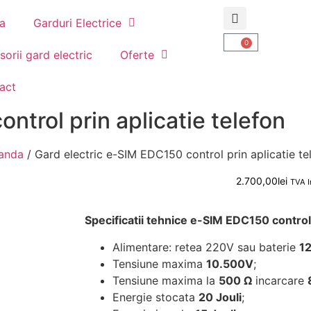
a
Garduri Electrice
0
orii gard electric
Oferte
act
ntrol prin aplicatie telefon
manda
/ Gard electric e-SIM EDC150 control prin aplicatie te
2.700,00
lei
TVA I
Specificatii tehnice e-SIM EDC150 control 
Alimentare: retea 220V sau baterie
1
Tensiune maxima
10.500V
;
Tensiune maxima la
500 Ω
incarcare
Energie stocata
20 Jouli
;