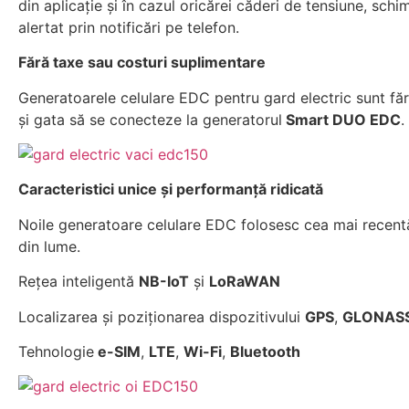
din aplicație și în cazul oricărei căderi de tensiune, schi
alertat prin notificări pe telefon.
Fără taxe sau costuri suplimentare
Generatoarele celulare EDC pentru gard electric sunt făr
și gata să se conecteze la generatorul
Smart DUO EDC
.
Caracteristici unice și performanță ridicată
Noile generatoare celulare EDC folosesc cea mai recentă
din lume.
Rețea inteligentă
NB-IoT
și
LoRaWAN
Localizarea și poziționarea dispozitivului
GPS
,
GLONAS
Tehnologie
e-SIM
,
LTE
,
Wi-Fi
,
Bluetooth