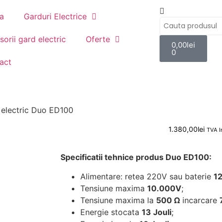
a
Garduri Electrice
orii gard electric
Oferte
0,00
lei
0
act
 electric Duo ED100
1.380,00
lei
TVA I
Specificatii tehnice produs Duo ED100:
Alimentare: retea 220V sau baterie
1
Tensiune maxima
10.000V
;
Tensiune maxima la
500 Ω
incarcare
Energie stocata
13 Jouli
;