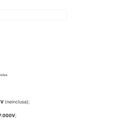
nclus
2V
(neinclusa);
7.000V
;