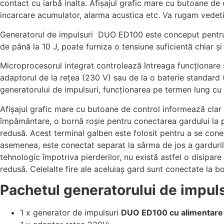
contact cu iarbă inalta.
Afișajul grafic mare cu butoane de c
incarcare acumulator, alarma acustica etc. Va rugam vedeti fi
Generatorul de impulsuri DUO ED100 este conceput pentru toa
de până la 10 J, poate furniza o tensiune suficientă chiar și 
Microprocesorul integrat controlează întreaga funcționare
adaptorul de la rețea (230 V) sau de la o baterie standard (
generatorului de impulsuri, funcționarea pe termen lung cu o
Afișajul grafic mare cu butoane de control informează clar 
împământare, o bornă roșie pentru conectarea gardului la
redusă.
Acest terminal galben este folosit pentru a se conect
asemenea, este conectat separat la sârma de jos a garduril
tehnologic împotriva pierderilor, nu există astfel o disipar
redusă.
Celelalte fire ale aceluiaș gard sunt conectate la b
Pachetul generatorului de impul
1 x generator de impulsuri
DUO ED100 cu alimentare 