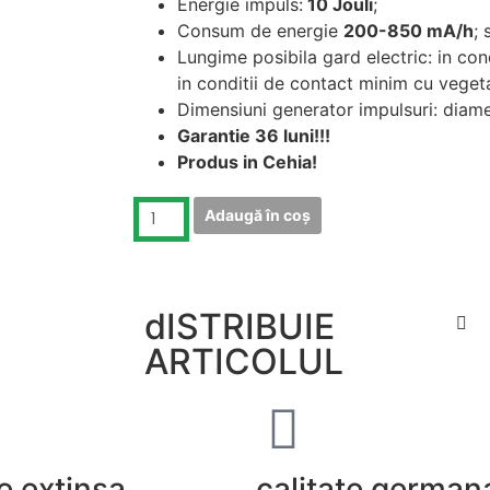
Energie impuls:
10 Jouli
;
Consum de energie
200-850 mA/h
;
Lungime posibila gard electric: in con
in conditii de contact minim cu veget
Dimensiuni generator impulsuri: di
Garantie 36 luni!!!
Produs in Cehia!
Adaugă în coș
dISTRIBUIE
ARTICOLUL
e extinsa
calitate german