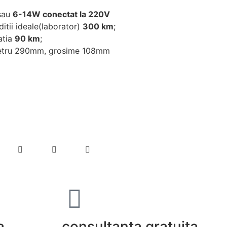
 sau
6-14W conectat la 220V
ditii ideale(laborator)
300 km
;
atia
90 km
;
ametru 290mm, grosime 108mm
a
consultanta gratuita