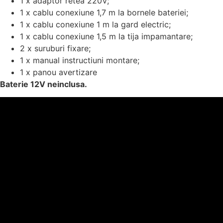
1 x adaptor retea 220V;
1 x cablu conexiune 1,7 m la bornele bateriei;
1 x cablu conexiune 1 m la gard electric;
1 x cablu conexiune 1,5 m la tija impamantare;
2 x suruburi fixare;
1 x manual instructiuni montare;
1 x panou avertizare
Baterie 12V neinclusa.