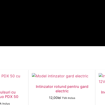
Intinzator rotund pentru gard
electric
ulsuri cu
In
uo PDX 50
12,00
lei
TVA Inclus
A Inclus