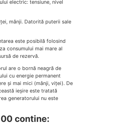
ui electric: tensiune, nivel
ei, mânji.
Datorită puterii sale
tarea este posibilă folosind
za consumului mai mare al
sursă de rezervă.
rul are o bornă neagră de
ului cu energie permanent
e și mai mici (mânji, viței).
De
eastă ieșire este tratată
erea generatorului nu este
100 contine: