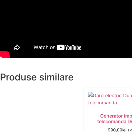
Produse similare
Generator imp
telecomanda D
990,00
lei
TV