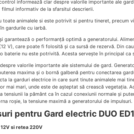
ontrol informează clar despre valorile importante ale gardul
lmul informativ de la sfarsitul descrierii.
te animalele si este potrivit si pentru tineret, precum viț
în gardurile cu iarbă.
 și garantează o performanță optimă a generatorului.
Alimen
12 V), care poate fi folosită și ca sursă de rezervă.
Din cau
 baterie nu este potrivită.
Acesta servește în principal ca 
despre valorile importante ale sistemului de gard.
Generato
 puterea maxima și o bornă galbenă pentru conectarea gard
a la garduri electrice in care sunt tinute animalele mai tiner
or mai mari, unde este de așteptat să crească vegetația.
Ac
e a tensiunii la pământ ca în cazul conexiunii normale și put
orna roșie, la tensiune maximă a generatorului de impulsuri.
suri pentru
Gard electric DUO ED
12V si retea 220V